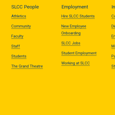
SLCC People
Employment
I
Athletics
Hire SLCC Students
C
Community
New Employee
Di
Onboarding
Faculty
E
SLCC Jobs
Staff
M
Student Employment
Students
Pa
Working at SLCC
The Grand Theatre
S