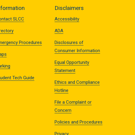
nformation
Disclaimers
ontact SLCC
Accessibility
rectory
ADA
mergency Procedures
Disclosures of
Consumer Information
aps
Equal Opportunity
rking
Statement
tudent Tech Guide
Ethics and Compliance
Hotline
File a Complaint or
Concern
Policies and Procedures
Privacy