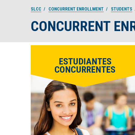
n
SLCC
CONCURRENT ENROLLMENT
STUDENTS
t
e
CONCURRENT EN
n
t
ESTUDIANTES
CONCURRENTES