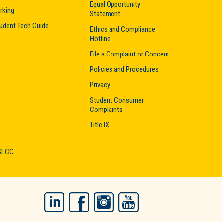
Equal Opportunity
rking
Statement
udent Tech Guide
Ethics and Compliance
Hotline
File a Complaint or Concern
Policies and Procedures
Privacy
Student Consumer
Complaints
Title IX
 SLCC
LinkedIn
Facebook
Instagram
YouTube