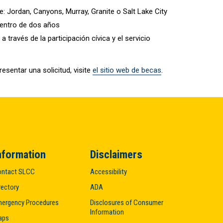
e: Jordan, Canyons, Murray, Granite o Salt Lake City
dentro de dos años
ravés de la participación cívica y el servicio
sentar una solicitud, visite
el sitio web de becas
.
nformation
Disclaimers
ntact SLCC
Accessibility
rectory
ADA
ergency Procedures
Disclosures of Consumer
Information
aps