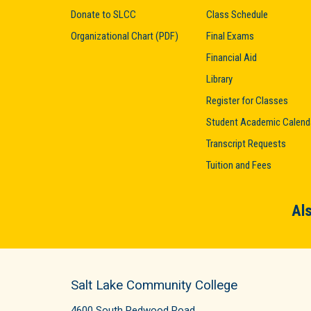
Donate to SLCC
Class Schedule
Organizational Chart (PDF)
Final Exams
Financial Aid
Library
Register for Classes
Student Academic Calend
Transcript Requests
Tuition and Fees
Als
Salt Lake Community College
4600 South Redwood Road