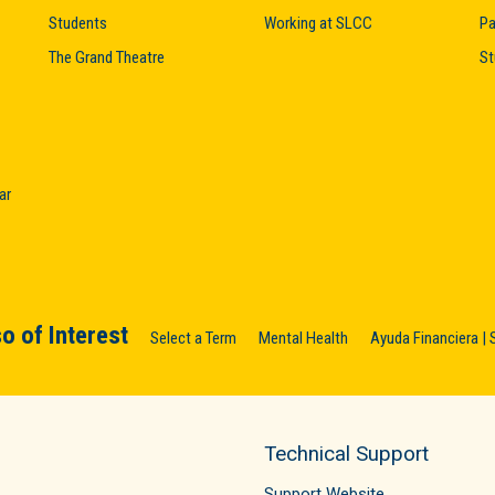
Students
Working at SLCC
Pa
The Grand Theatre
St
ar
o of Interest
Select a Term
Mental Health
Ayuda Financiera |
Technical Support
Support Website