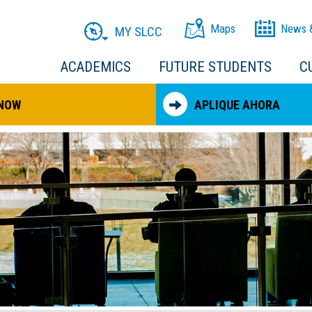
Maps
News 
MY SLCC
ACADEMICS
FUTURE STUDENTS
C
 NOW
APLIQUE AHORA